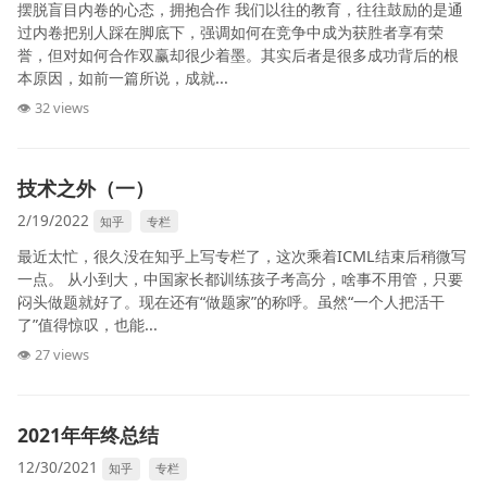
摆脱盲目内卷的心态，拥抱合作 我们以往的教育，往往鼓励的是通
过内卷把别人踩在脚底下，强调如何在竞争中成为获胜者享有荣
誉，但对如何合作双赢却很少着墨。其实后者是很多成功背后的根
本原因，如前一篇所说，成就...
👁 32 views
技术之外（一）
2/19/2022
知乎
专栏
最近太忙，很久没在知乎上写专栏了，这次乘着ICML结束后稍微写
一点。 从小到大，中国家长都训练孩子考高分，啥事不用管，只要
闷头做题就好了。现在还有“做题家”的称呼。虽然“一个人把活干
了”值得惊叹，也能...
👁 27 views
2021年年终总结
12/30/2021
知乎
专栏