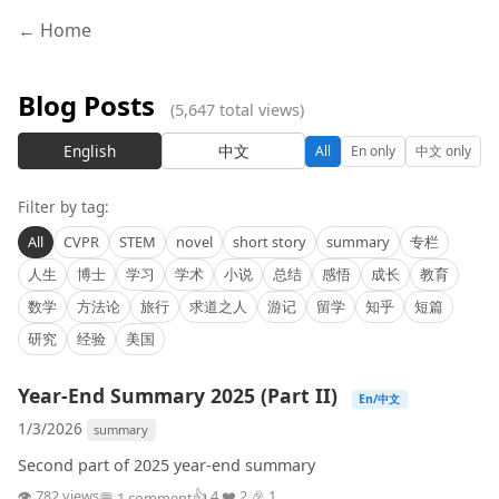
← Home
Blog Posts
(5,647 total views)
English
中文
All
En only
中文 only
Filter by tag:
All
CVPR
STEM
novel
short story
summary
专栏
人生
博士
学习
学术
小说
总结
感悟
成长
教育
数学
方法论
旅行
求道之人
游记
留学
知乎
短篇
研究
经验
美国
Year-End Summary 2025 (Part II)
En/中文
1/3/2026
summary
Second part of 2025 year-end summary
👁 782 views
👍 4 ❤️ 2 🎉 1
💬 1 comment