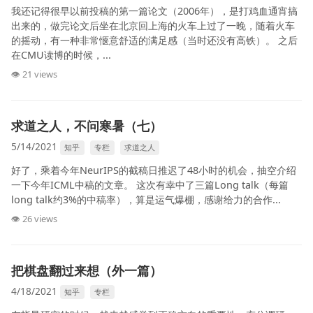
我还记得很早以前投稿的第一篇论文（2006年），是打鸡血通宵搞
出来的，做完论文后坐在北京回上海的火车上过了一晚，随着火车
的摇动，有一种非常惬意舒适的满足感（当时还没有高铁）。 之后
在CMU读博的时候，...
👁 21 views
求道之人，不问寒暑（七）
5/14/2021
知乎
专栏
求道之人
好了，乘着今年NeurIPS的截稿日推迟了48小时的机会，抽空介绍
一下今年ICML中稿的文章。 这次有幸中了三篇Long talk（每篇
long talk约3%的中稿率），算是运气爆棚，感谢给力的合作...
👁 26 views
把棋盘翻过来想（外一篇）
4/18/2021
知乎
专栏