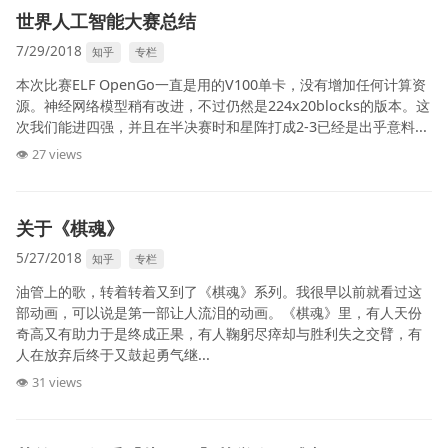
世界人工智能大赛总结
7/29/2018
知乎
专栏
本次比赛ELF OpenGo一直是用的V100单卡，没有增加任何计算资
源。神经网络模型稍有改进，不过仍然是224x20blocks的版本。这
次我们能进四强，并且在半决赛时和星阵打成2-3已经是出乎意料...
👁 27 views
关于《棋魂》
5/27/2018
知乎
专栏
油管上的歌，转着转着又到了《棋魂》系列。我很早以前就看过这
部动画，可以说是第一部让人流泪的动画。《棋魂》里，有人天份
奇高又有助力于是终成正果，有人鞠躬尽瘁却与胜利失之交臂，有
人在放弃后终于又鼓起勇气继...
👁 31 views