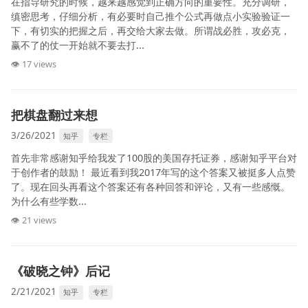
在指导研究的时候，越来越感觉到正确方向的重要性。充分调研，
缜密思考，仔细分析，有必要时自己推个公式再做点小实验验证一
下，有切实的把握之后，再交给大家去做。所谓战必胜，攻必克，
赢不了的仗一开始就不要去打...
👁 17 views
把棋盘翻过来想
3/26/2021
知乎
专栏
首先非常感谢知乎给我发了100股的美国存托证券，感谢知乎平台对
于创作者的鼓励！ 最近看到我2017年写的这个答案又被挺多人点赞
了。现在回头再看这个答案还有各种回答和评论，又有一些感慨。
为什么有些学数...
👁 21 views
《破晓之钟》后记
2/21/2021
知乎
专栏