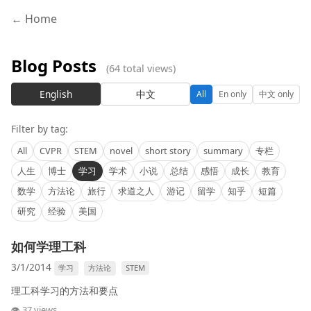
← Home
Blog Posts
(64 total views)
English
中文
All
En only
中文 only
Filter by tag:
All
CVPR
STEM
novel
short story
summary
专栏
人生
博士
学习
学术
小说
总结
感悟
成长
教育
数学
方法论
旅行
求道之人
游记
留学
知乎
短篇
研究
经验
美国
如何学理工科
3/1/2014
学习
方法论
STEM
理工科学习的方法和要点
👁 37 views