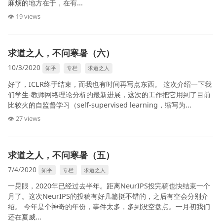
麻烦的地方在于，在有...
👁 19 views
求道之人，不问寒暑（六）
10/3/2020
知乎
专栏
求道之人
好了，ICLR终于结束，而我也有时间再写点东西。 这次介绍一下我
们学生-教师网络理论分析的最新进展，这次的工作把它用到了目前
比较火的自监督学习（self-supervised learning，缩写为...
👁 27 views
求道之人，不问寒暑（五）
7/4/2020
知乎
专栏
求道之人
一晃眼，2020年已经过去半年。距离NeurIPS投完稿也快结束一个
月了。这次NeurIPS的投稿有好几篇挺不错的，之后有空会分别介
绍。 今年是个神奇的年份，事件太多，多到没空盘点。一月初我们
还在夏威...