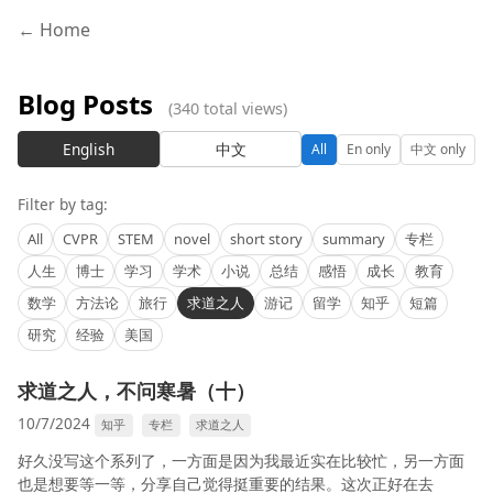
← Home
Blog Posts
(340 total views)
English
中文
All
En only
中文 only
Filter by tag:
All
CVPR
STEM
novel
short story
summary
专栏
人生
博士
学习
学术
小说
总结
感悟
成长
教育
数学
方法论
旅行
求道之人
游记
留学
知乎
短篇
研究
经验
美国
求道之人，不问寒暑（十）
10/7/2024
知乎
专栏
求道之人
好久没写这个系列了，一方面是因为我最近实在比较忙，另一方面
也是想要等一等，分享自己觉得挺重要的结果。这次正好在去